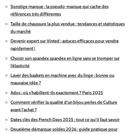
Sonstige marque : la pseudo-marque qui cache des
références très différentes
Taille de chaussure la plus vendue : tendances et statistiques
du marché
Devenir expert sur Vinted : astuces efficaces pour vendre
rapidement !
Choisir son spandex spandex en ligne sans se tromper sur
l’élasticité
Laver des baskets en machine avec du linge : bonne ou
mauvaise idée ?
Ados : où s’habillent-ils exactement ? Paris 2025
Comment vérifier la qualité d’un bijou perles de Culture
avant l’achat ?
Dates clés des French Days 2025 : tout ce qu’il faut savoir
Deuxième démarque soldes 2026 : guide pratique pour