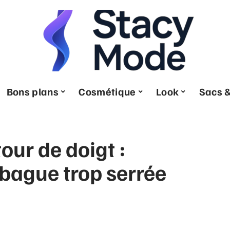
Bons plans
Cosmétique
Look
Sacs &
tour de doigt :
bague trop serrée